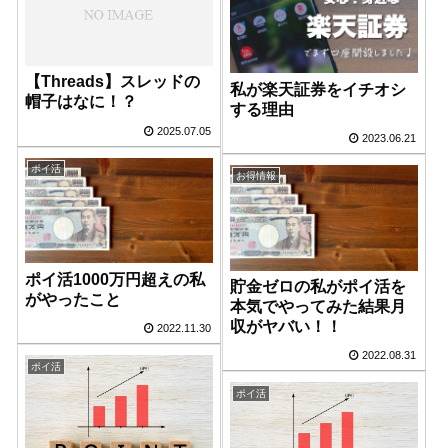
【Threads】スレッドの
私が楽天証券をイチオシ
帽子はなに！？
する理由
2025.07.05
2023.06.21
ポイ活
お得情報
ポイ活1000万円超えの私
貯金ゼロの私がポイ活を
がやったこと
本気でやってみた結果月
収がヤバい！！
2022.11.30
2022.08.31
ポイ活
ポイ活