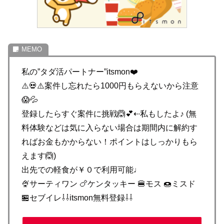
私の”タダ活パートナー”itsmon❤️
⚠️💀⚠️案件し忘れたら1000円もらえないから注意
😱💦
登録したらすぐ案件に挑戦🙆💕⇠私もしたよ♪ (無
料体験などは気に入らない場合は期間内に解約す
ればお金もかからない！ポイントはしっかりもら
えます🙆)
出先での軽食が￥０で利用可能♩
🍨サーティワン 🍗ケンタッキー 🍔モス 🍩ミスド
🏪セブイレ⇩⇩itsmon無料登録⇩⇩